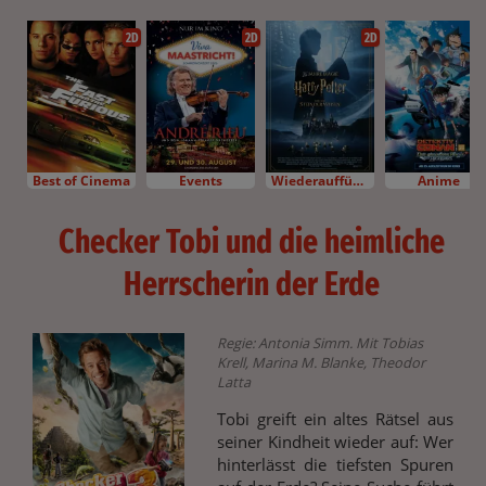
2D
2D
2D
Best of Cinema
Events
Wiederaufführung
Anime
Checker Tobi und die heimliche
Herrscherin der Erde
Regie: Antonia Simm. Mit Tobias
Krell, Marina M. Blanke, Theodor
Latta
Tobi greift ein altes Rätsel aus
seiner Kindheit wieder auf: Wer
hinterlässt die tiefsten Spuren