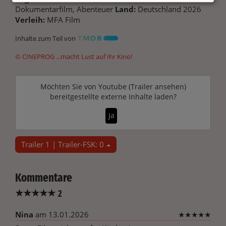
Dokumentarfilm, Abenteuer
Land:
Deutschland 2026
Verleih:
MFA Film
Inhalte zum Teil von
© CINEPROG ...macht Lust auf Ihr Kino!
Möchten Sie von
Youtube (Trailer ansehen)
bereitgestellte externe Inhalte laden?
Ja
Trailer 1 | Trailer-FSK: 0
Kommentare
★
★
★
★
★
2
Nina
am 13.01.2026
★
★
★
★
★