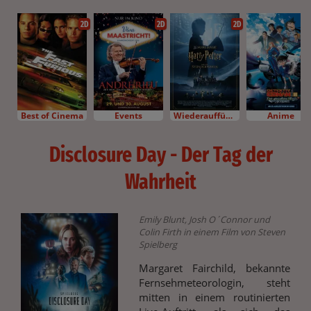
2D
2D
2D
Best of Cinema
Events
Wiederaufführung
Anime
Disclosure Day - Der Tag der
Wahrheit
Emily Blunt, Josh O´Connor und
Colin Firth in einem Film von Steven
Spielberg
Margaret Fairchild, bekannte
Fernsehmeteorologin, steht
mitten in einem routinierten