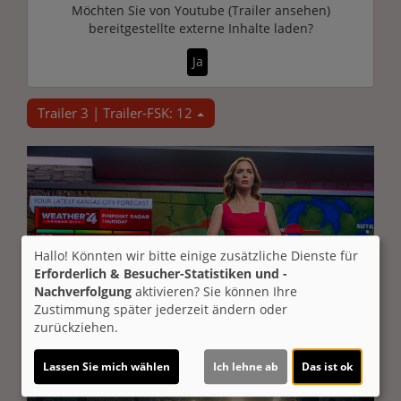
Möchten Sie von
Youtube (Trailer ansehen)
bereitgestellte externe Inhalte laden?
Ja
Trailer 3 | Trailer-FSK: 12
Hallo! Könnten wir bitte einige zusätzliche Dienste für
Erforderlich & Besucher-Statistiken und -
Nachverfolgung
aktivieren? Sie können Ihre
Zustimmung später jederzeit ändern oder
zurückziehen.
Lassen Sie mich wählen
Ich lehne ab
Das ist ok