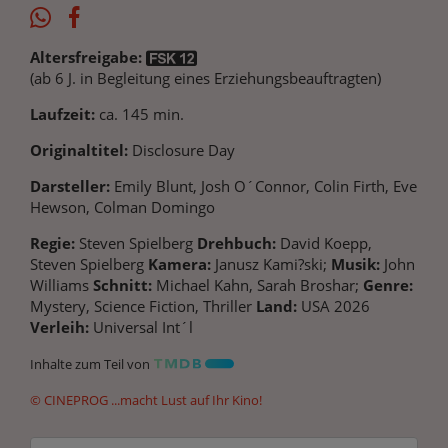
Altersfreigabe:
(ab 6 J. in Begleitung eines Erziehungsbeauftragten)
Laufzeit:
ca. 145 min.
Originaltitel:
Disclosure Day
Darsteller:
Emily Blunt, Josh O´Connor, Colin Firth, Eve
Hewson, Colman Domingo
Regie:
Steven Spielberg
Drehbuch:
David Koepp,
Steven Spielberg
Kamera:
Janusz Kami?ski;
Musik:
John
Williams
Schnitt:
Michael Kahn, Sarah Broshar;
Genre:
Mystery, Science Fiction, Thriller
Land:
USA 2026
Verleih:
Universal Int´l
Inhalte zum Teil von
© CINEPROG ...macht Lust auf Ihr Kino!