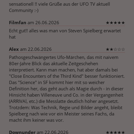
sensationell !! viele Grüße aus der UFO TV aktuell
Community :-)
Filmfan
am 26.06.2026
★
★
★
★
★
Echt gut!! alles was man von Steven Spielberg erwartet
hat
Alex
am 22.06.2026
★
★
☆
☆
☆
Pathosgeschwängertes Ufo-Märchen, das mit naivem
80er-Jahre Blick das aktuelle Zeitgeschehen
interpretiert. Kann man machen, hat aber damals bei
"Close Encounters of the Third Kind" besser funktioniert.
Das "Science" in SF kommt hier mit so weicher
Definition her, das geht auch als Magie durch - in dieser
Hinsicht haben Villeneuve und Co. in der Vergangenheit
(ARRIVAl, etc.) die Messlatte deutlich höher angesetzt.
Trotzdem: Was Technik, Regie und Bilder angeht, bleibt
Spielberg nach wie vor ein Meister seines Fachs, da
macht ihm keiner was vor.
Downunder
am 22.06.2026
★
★
★
★
★