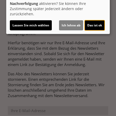
Nachverfolgung
aktivieren? Sie können Ihre
Newsletter
Zustimmung später jederzeit ändern oder
zurückziehen.
Lassen Sie mich wählen
Ich lehne ab
Das ist ok
Wir informieren Sie regelmäßig über unser aktuelles
Kinoprogramm.
Hierfür benötigen wir nur Ihre E-Mail-Adresse und Ihre
Erklärung, dass Sie mit dem Bezug des Newsletters
einverstanden sind. Sobald Sie sich für den Newsletter
angemeldet haben, senden wir Ihnen eine E-Mail mit
einem Link zur Bestätigung der Anmeldung.
Das Abo des Newsletters können Sie jederzeit
stornieren. Einen entsprechenden Link für die
Stornierung finden Sie am Ende jedes Newsletters. Wir
löschen anschließend umgehend Ihre Daten im
Zusammenhang mit dem Newsletterversand.