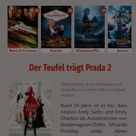
2D
2D
2D
Best of Cinema
Events
Wiederaufführung
Anime
Der Teufel trägt Prada 2
Meryl Streep, Anne Hathaway und
Emily Blunt in einem Film von David
Frankel
Rund 20 Jahre ist es her, dass
Andrea Andy Sachs und Emily
Charlton als Assistentinnen von
Modemagazin-Chefin Miranda
Priestley unter deren