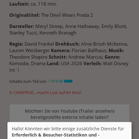
Laufzeit:
ca. 118 min.
Originaltitel:
The Devil Wears Prada 2
Darsteller:
Meryl Streep, Anne Hathaway, Emily Blunt,
Stanley Tucci, Kenneth Branagh
Regie:
David Frankel
Drehbuch:
Aline Brosh McKenna,
Lauren Weisberger
Kamera:
Florian Ballhaus;
Musik:
Theodore Shapiro
Schnitt:
Andrew Marcus;
Genre:
Komödie, Drama
Land:
USA 2026
Verleih:
Walt Disney
Int´l
Inhalte zum Teil von
© CINEPROG ...macht Lust auf Ihr Kino!
Möchten Sie von
Youtube (Trailer ansehen)
bereitgestellte externe Inhalte laden?
Hallo! Könnten wir bitte einige zusätzliche Dienste für
Ja
Erforderlich & Besucher-Statistiken und -