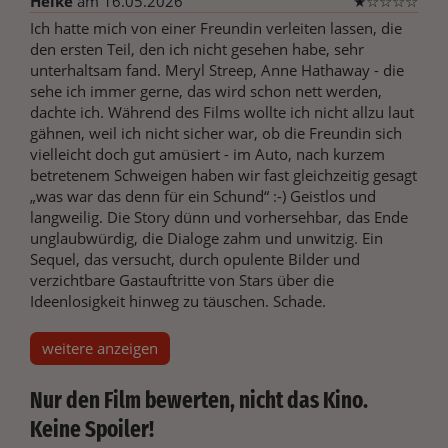
Heike
am 16.05.2026
★
☆
☆
☆
☆
Ich hatte mich von einer Freundin verleiten lassen, die
den ersten Teil, den ich nicht gesehen habe, sehr
unterhaltsam fand. Meryl Streep, Anne Hathaway - die
sehe ich immer gerne, das wird schon nett werden,
dachte ich. Während des Films wollte ich nicht allzu laut
gähnen, weil ich nicht sicher war, ob die Freundin sich
vielleicht doch gut amüsiert - im Auto, nach kurzem
betretenem Schweigen haben wir fast gleichzeitig gesagt
„was war das denn für ein Schund“ :-) Geistlos und
langweilig. Die Story dünn und vorhersehbar, das Ende
unglaubwürdig, die Dialoge zahm und unwitzig. Ein
Sequel, das versucht, durch opulente Bilder und
verzichtbare Gastauftritte von Stars über die
Ideenlosigkeit hinweg zu täuschen. Schade.
weitere anzeigen
Nur den Film bewerten, nicht das Kino.
Keine Spoiler!