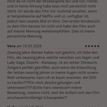
mich da ich nicht der Modeexperte bin und von Trends
und co keine Ahnung habe (was mich persönlich nicht
stört). Ich würde den Film mir nochmal ansehen, wenn
er beispielsweise auf Netflix und co. verfügbar ist,
jedoch kein zweites Mal im Kino. Den ersten Kinobesuch
zu dem Film bereue ich nicht und habe den Film auch
auf meiner Meinung weiterempfohlen. Dies ist meine
persönliche Meinung.
Vera
am 16.05.2026
★
★
★
★
★
Zwanzig Jahre Warten haben sich gelohnt, ich liebe den
Film, die zwanzig Jahre, welche zwischen uns liegen und
Lady Gaga, Doechii - Runaway, ist ein echter Ohrwurm.
Zeitgeist perfekt getroffen, auch wenn die Entwicklung
der letzten zwanzig Jahren in meine Augen nicht unsere
Welt verbesserte, kann ich es kaum erwarten, die DVD
zu kaufen????Für mich absolut gelungen und
sehenswert???? (Echte Fans interessiert meine
Bewertung, sowieso nicht, weil die einfach sich den Film
anschauenGroßartige Schauspieler??