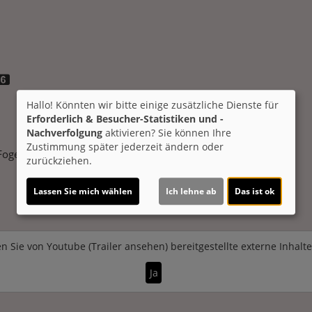
Hallo! Könnten wir bitte einige zusätzliche Dienste für
Erforderlich & Besucher-Statistiken und -
Nachverfolgung
aktivieren? Sie können Ihre
Zustimmung später jederzeit ändern oder
Fogel
Genre:
Animation
Land:
USA 2026
Verleih:
Universal
zurückziehen.
Lassen Sie mich wählen
Ich lehne ab
Das ist ok
n Sie von
Youtube (Trailer ansehen)
bereitgestellte externe Inhalt
Ja