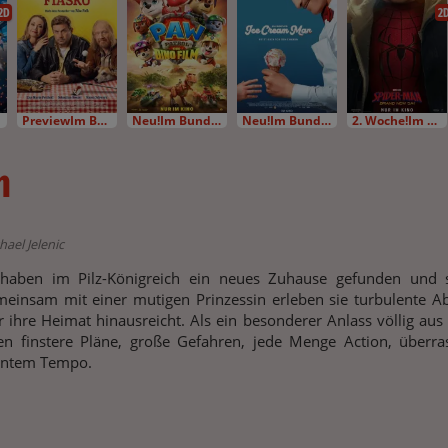
2D
2
PreviewIm Bundesstart
Neu!Im Bundesstart
Neu!Im Bundesstart
2. Woche!Im Bundesstart
m
ael Jelenic
 haben im Pilz-Königreich ein neues Zuhause gefunden und s
einsam mit einer mutigen Prinzessin erleben sie turbulente Ab
er ihre Heimat hinausreicht. Als ein besonderer Anlass völlig aus
n finstere Pläne, große Gefahren, jede Menge Action, überra
antem Tempo.