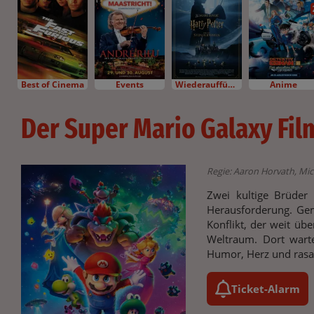
Best of Cinema
Events
Wiederaufführung
Anime
Der Super Mario Galaxy Fil
Regie: Aaron Horvath, Mich
Zwei kultige Brüder
Herausforderung. Gem
Konflikt, der weit üb
Weltraum. Dort warte
Humor, Herz und ras
Ticket-Alarm