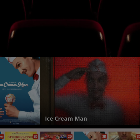
PAW Patrol: Der Dino Film
2D
2D
2D
3
OmU