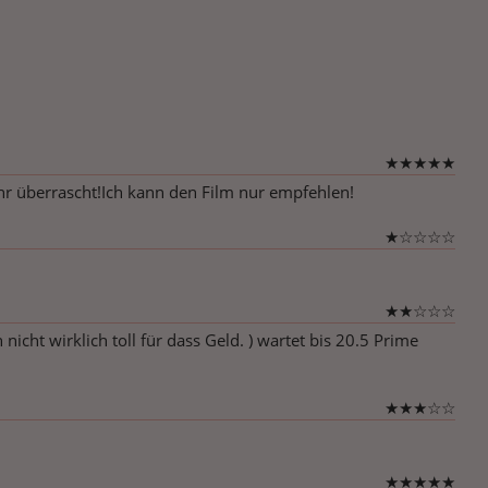
★
★
★
★
★
hr überrascht!Ich kann den Film nur empfehlen!
★
☆
☆
☆
☆
★
★
☆
☆
☆
icht wirklich toll für dass Geld. ) wartet bis 20.5 Prime
★
★
★
☆
☆
★
★
★
★
★