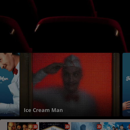
Ice Cream Man
2D
2D
2D