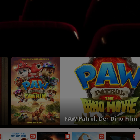
Ice Cream Man
D
2D
2D
2D
2D