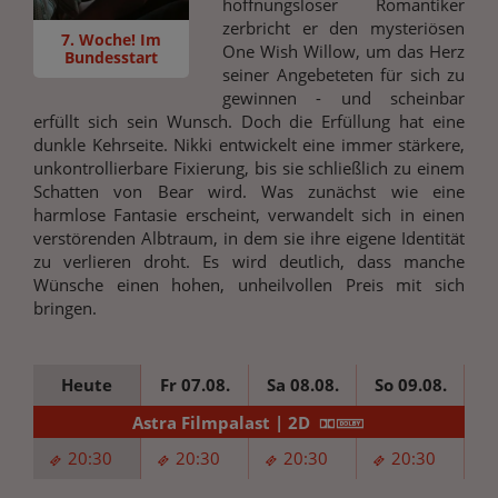
hoffnungsloser Romantiker
zerbricht er den mysteriösen
7. Woche! Im
One Wish Willow, um das Herz
Bundesstart
seiner Angebeteten für sich zu
gewinnen - und scheinbar
erfüllt sich sein Wunsch. Doch die Erfüllung hat eine
dunkle Kehrseite. Nikki entwickelt eine immer stärkere,
unkontrollierbare Fixierung, bis sie schließlich zu einem
Schatten von Bear wird. Was zunächst wie eine
harmlose Fantasie erscheint, verwandelt sich in einen
verstörenden Albtraum, in dem sie ihre eigene Identität
zu verlieren droht. Es wird deutlich, dass manche
Wünsche einen hohen, unheilvollen Preis mit sich
bringen.
Heute
Fr 07.08.
Sa 08.08.
So 09.08.
Mo
Astra Filmpalast | 2D
20:30
20:30
20:30
20:30