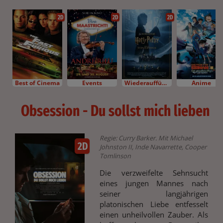
2D
2D
2D
Best of Cinema
Events
Wiederaufführung
Anime
Obsession - Du sollst mich lieben
Regie: Curry Barker. Mit Michael
2D
Johnston II, Inde Navarrette, Cooper
Tomlinson
Die verzweifelte Sehnsucht
eines jungen Mannes nach
seiner langjährigen
platonischen Liebe entfesselt
einen unheilvollen Zauber. Als