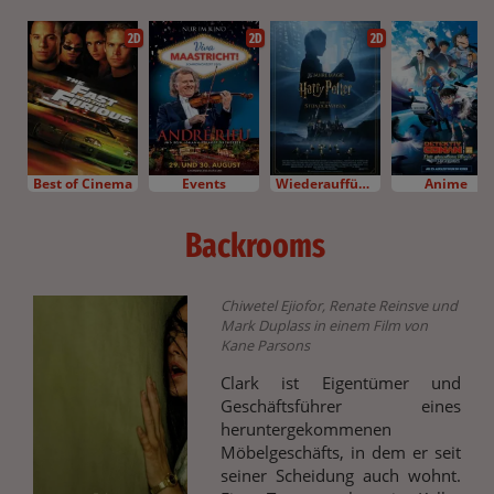
2D
2D
2D
Best of Cinema
Events
Wiederaufführung
Anime
Backrooms
Chiwetel Ejiofor, Renate Reinsve und
Mark Duplass in einem Film von
Kane Parsons
Clark ist Eigentümer und
Geschäftsführer eines
heruntergekommenen
Möbelgeschäfts, in dem er seit
seiner Scheidung auch wohnt.