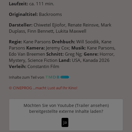
Laufzeit:
ca. 111 min.
Originaltitel:
Backrooms
Darsteller:
Chiwetel Ejiofor, Renate Reinsve, Mark
Duplass, Finn Bennett, Lukita Maxwell
Regie:
Kane Parsons
Drehbuch:
Will Soodik, Kane
Parsons
Kamera:
Jeremy Cox;
Musik:
Kane Parsons,
Edo Van Breemen
Schnitt:
Greg Ng;
Genre:
Horror,
Mystery, Science Fiction
Land:
USA, Kanada 2026
Verleih:
Constantin Film
Inhalte zum Teil von
© CINEPROG ...macht Lust auf Ihr Kino!
Möchten Sie von
Youtube (Trailer ansehen)
bereitgestellte externe Inhalte laden?
Ja