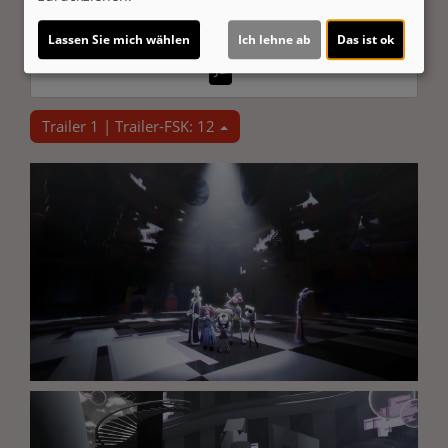
Möchten Sie von
Youtube (Trailer ansehen)
bereitgestellte externe Inhalte laden?
Lassen Sie mich wählen
Ich lehne ab
Das ist ok
Ja
Trailer 1 | Trailer-FSK: 12