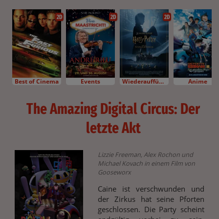
2D
2D
2D
Best of Cinema
Events
Wiederaufführung
Anime
The Amazing Digital Circus: Der
letzte Akt
Lizzie Freeman, Alex Rochon und
Michael Kovach in einem Film von
Gooseworx
Caine ist verschwunden und
der Zirkus hat seine Pforten
geschlossen. Die Party scheint