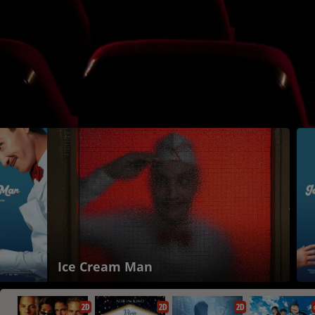
Ice Cream Man
2D
2D
2D