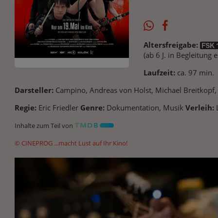
Altersfreigabe:
(ab 6 J. in Begleitung
Laufzeit:
ca. 97 min.
Darsteller:
Campino, Andreas von Holst, Michael Breitkopf,
Regie:
Eric Friedler
Genre:
Dokumentation, Musik
Verleih:
Inhalte zum Teil von
© CINEPROG ...macht Lust auf Ihr Kino!