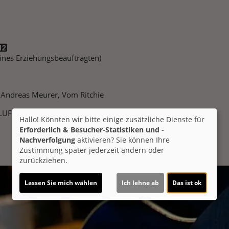
 eines Erziehungsbeauftragten)
 Andreas Meurer, Vom Ritchie
LUF Kino
Hallo! Könnten wir bitte einige zusätzliche Dienste für
Erforderlich & Besucher-Statistiken und -
Nachverfolgung
aktivieren? Sie können Ihre
Zustimmung später jederzeit ändern oder
zurückziehen.
Lassen Sie mich wählen
Ich lehne ab
Das ist ok