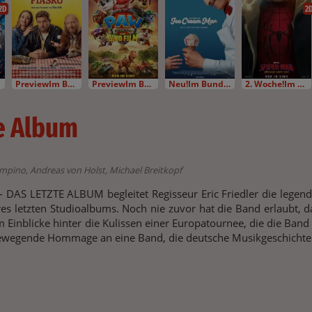
2D
2
PreviewIm Bundesstart
PreviewIm Bundesstart
Neu!Im Bundesstart
2. Woche!Im Bundesstart
te Album
Campino, Andreas von Holst, Michael Breitkopf
 DAS LETZTE ALBUM begleitet Regisseur Eric Friedler die legen
res letzten Studioalbums. Noch nie zuvor hat die Band erlaubt, d
 Einblicke hinter die Kulissen einer Europatournee, die die Ba
ewegende Hommage an eine Band, die deutsche Musikgeschichte g