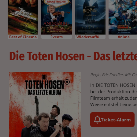
Best of Cinema
Events
Wiederaufführung
Anime
Die Toten Hosen - Das letz
Regie: Eric Friedler. Mit 
In DIE TOTEN HOSEN -
bei der Produktion ih
Filmteam erhält zudem
Weise entsteht eine b
Ticket-Alarm