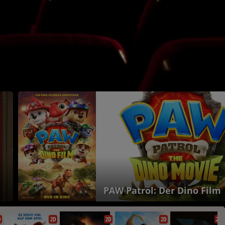
Ice Cream Man
D
2D
2D
2D
2D