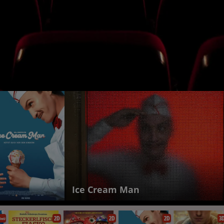
PAW Patrol: Der Dino Film
2D
2D
2D
3
OmU