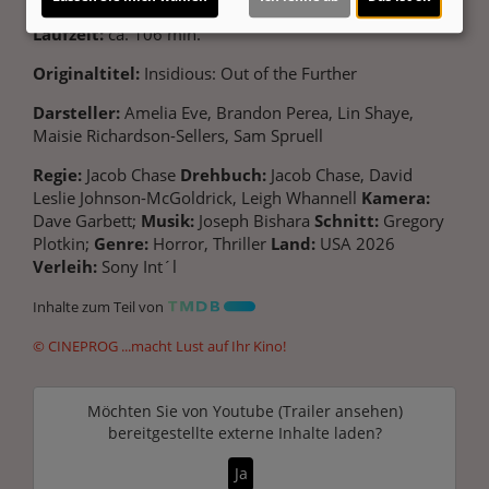
Laufzeit:
ca. 106 min.
Originaltitel:
Insidious: Out of the Further
Darsteller:
Amelia Eve, Brandon Perea, Lin Shaye,
Maisie Richardson-Sellers, Sam Spruell
Regie:
Jacob Chase
Drehbuch:
Jacob Chase, David
Leslie Johnson-McGoldrick, Leigh Whannell
Kamera:
Dave Garbett;
Musik:
Joseph Bishara
Schnitt:
Gregory
Plotkin;
Genre:
Horror, Thriller
Land:
USA 2026
Verleih:
Sony Int´l
Inhalte zum Teil von
© CINEPROG ...macht Lust auf Ihr Kino!
Möchten Sie von
Youtube (Trailer ansehen)
bereitgestellte externe Inhalte laden?
Ja