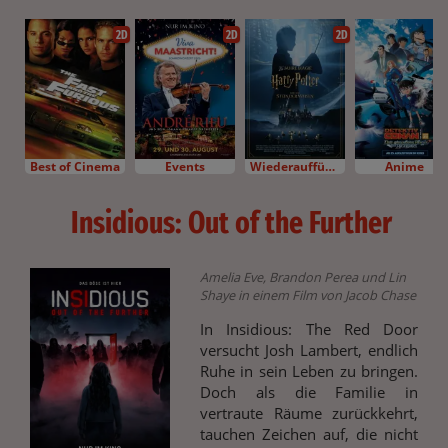
2D
2D
2D
Best of Cinema
Events
Wiederaufführung
Anime
Insidious: Out of the Further
Amelia Eve, Brandon Perea und Lin
Shaye in einem Film von Jacob Chase
In Insidious: The Red Door
versucht Josh Lambert, endlich
Ruhe in sein Leben zu bringen.
Doch als die Familie in
vertraute Räume zurückkehrt,
tauchen Zeichen auf, die nicht