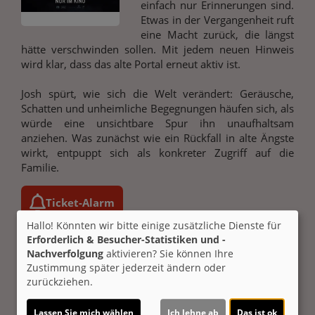
einfach nur Erinnerungen sind.
Etwas in der Vergangenheit ruft
eine Macht zurück, die längst
hätte verschwinden sollen. Mit jedem neuen Hinweis
wird klar, dass das alte Portal erneut aktiv ist.
Josh spürt, wie sich die Welt verändert: Geräusche,
Schatten und unheimliche Begegnungen häufen sich, als
würde eine unsichtbare Spur ihn unaufhaltsam
anziehen. Was zunächst wie ein Rückfall in alte Ängste
wirkt, entpuppt sich als konkreter Zugriff auf die
Familie.
Ticket-Alarm
Hallo! Könnten wir bitte einige zusätzliche Dienste für
Erforderlich & Besucher-Statistiken und -
Nachverfolgung
aktivieren? Sie können Ihre
Zustimmung später jederzeit ändern oder
zurückziehen.
Altersfreigabe:
noch nicht bekannt
Lassen Sie mich wählen
Ich lehne ab
Das ist ok