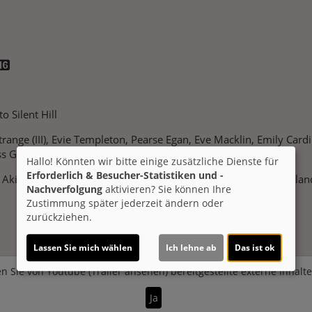
.
o Silent Hill
ange (III), Evie Templeton, Pearse Egan, Eve Macklin, Emily Card
ss Gabor
Hallo! Könnten wir bitte einige zusätzliche Dienste für
Erforderlich & Besucher-Statistiken und -
Akira Yamaoka
Genre:
Horrorfilm
Land:
Frankreich, Deutschlan
Nachverfolgung
aktivieren? Sie können Ihre
Zustimmung später jederzeit ändern oder
zurückziehen.
Lassen Sie mich wählen
Ich lehne ab
Das ist ok
n Sie von
Youtube (Trailer ansehen)
bereitgestellte externe Inhalt
Ja