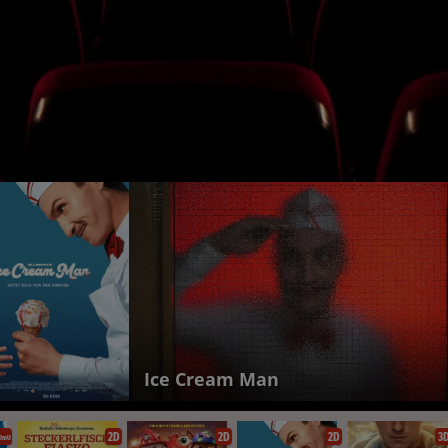
Ice Cream Man
2D
2D
2D
3
OmU