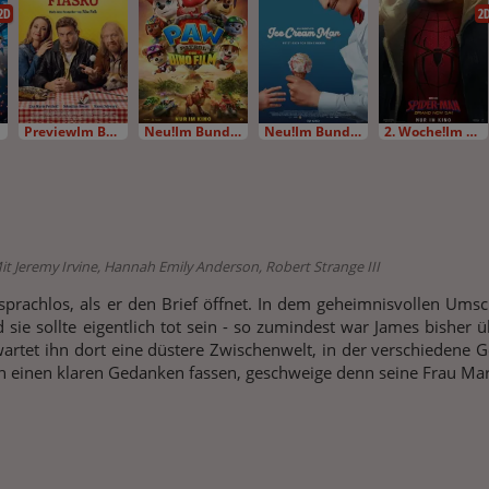
2D
2
PreviewIm Bundesstart
Neu!Im Bundesstart
Neu!Im Bundesstart
2. Woche!Im Bundesstart
it Jeremy Irvine, Hannah Emily Anderson, Robert Strange III
sprachlos, als er den Brief öffnet. In dem geheimnisvollen Umsc
sie sollte eigentlich tot sein - so zumindest war James bisher üb
rwartet ihn dort eine düstere Zwischenwelt, in der verschieden
 einen klaren Gedanken fassen, geschweige denn seine Frau Mary w