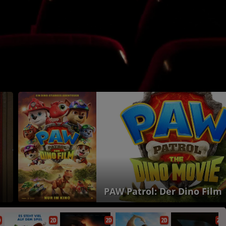
PAW Patrol: Der Dino Film
D
2D
2D
2D
2D