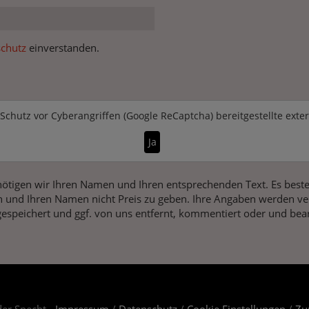
chutz
einverstanden.
Schutz vor Cyberangriffen (Google ReCaptcha)
bereitgestellte exte
Ja
ötigen wir Ihren Namen und Ihren entsprechenden Text. Es beste
 und Ihren Namen nicht Preis zu geben. Ihre Angaben werden vers
gespeichert und ggf. von uns entfernt, kommentiert oder und bear
er Specht -
Impressum
/
Datenschutz
/
Cookie Einstellungen
/
Zu