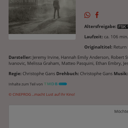
Altersfreigabe:
Laufzeit:
ca. 106 min
Originaltitel:
Return t
Darsteller:
Jeremy Irvine, Hannah Emily Anderson, Robert Str
Ivanovic, Melissa Graham, Matteo Pasquini, Ethan Embry, Je
Regie:
Christophe Gans
Drehbuch:
Christophe Gans
Musik:
Inhalte zum Teil von
© CINEPROG ...macht Lust auf Ihr Kino!
Möchte