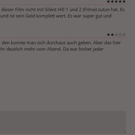
★
★
★
★
★
ser Film nicht mit Silent Hill 1 und 2 (Filme) zutun hat. Es
te und ist sein Geld komplett wert. Es war super gut und
★
★
☆
☆
☆
en, den konnte man sich durchaus auch geben. Aber das hier
t ihr deutlich mehr vom Abend. Da war bisher jeder