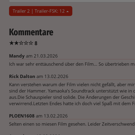
Trailer 2 | Trailer-FSK: 12
Kommentare
★
★
☆
☆
☆
8
Mandy
am 21.03.2026
Ich war sehr enttäuschend über den Film... So übertrieben mi
Rick Dalton
am 13.02.2026
Kann verstehen warum der Film vielen nicht gefällt, aber mir 
sind der Hammer. Yamaoka’s Soundtrack unterstützt wie in d
aus.Die Schauspieler sind solide. Die Änderungen der Geschic
verwirrend.Letzten Endes hatte ich doch viel Spaß mit dem F
PLOEN1608
am 13.02.2026
Selten einen so miesen Film gesehen. Leider Zeitverschwen