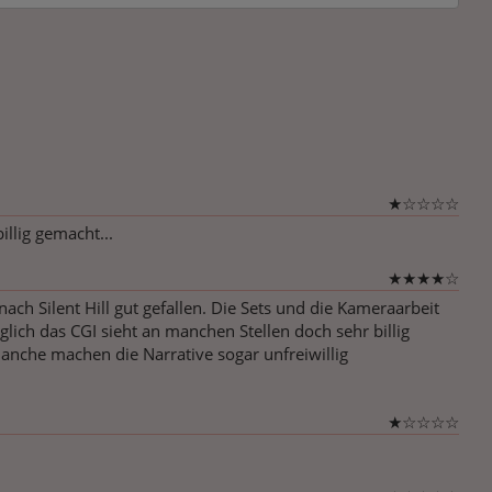
★
☆
☆
☆
☆
llig gemacht...
★
★
★
★
☆
nach Silent Hill gut gefallen. Die Sets und die Kameraarbeit
ich das CGI sieht an manchen Stellen doch sehr billig
 Manche machen die Narrative sogar unfreiwillig
★
☆
☆
☆
☆