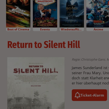
Best of Cinema
Events
Wiederaufführung
Anime
Return to Silent Hill
Regie: Christophe Gans. M
James Sunderland ist 
seiner Frau Mary. Und 
doch statt Klarheit e
er hier überhaupt noch
Ticket-Alarm