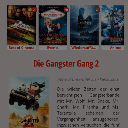
2D
2D
2D
Best of Cinema
Events
Wiederaufführung
Anime
Die Gangster Gang 2
Regie: Pierre Perifel, Juan Pablo Sans
Die wilden Zeiten der einst
berüchtigten Gangsterbande
mit Mr. Wolf, Mr. Snake, Mr.
Shark, Mr. Piranha und Ms.
Tarantula scheinen der
Vergangenheit anzugehören.
Inzwischen versuchen die fünf