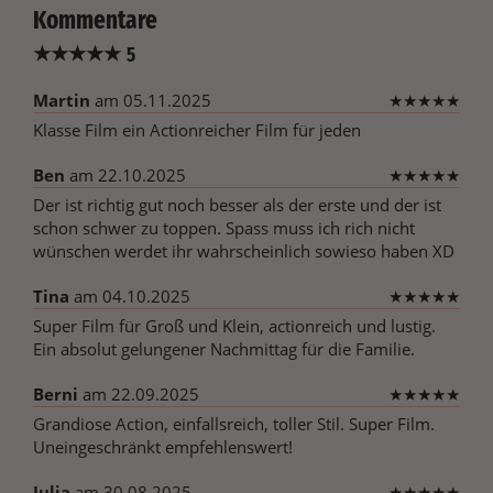
Kommentare
★
★
★
★
★
5
Martin
am 05.11.2025
★
★
★
★
★
Klasse Film ein Actionreicher Film für jeden
Ben
am 22.10.2025
★
★
★
★
★
Der ist richtig gut noch besser als der erste und der ist
schon schwer zu toppen. Spass muss ich rich nicht
wünschen werdet ihr wahrscheinlich sowieso haben XD
Tina
am 04.10.2025
★
★
★
★
★
Super Film für Groß und Klein, actionreich und lustig.
Ein absolut gelungener Nachmittag für die Familie.
Berni
am 22.09.2025
★
★
★
★
★
Grandiose Action, einfallsreich, toller Stil. Super Film.
Uneingeschränkt empfehlenswert!
Julia
am 30.08.2025
★
★
★
★
★