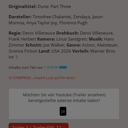
Originaltitel:
Dune: Part Three
Darsteller:
Timothee Chalamet, Zendaya, Jason
Momoa, Anya Taylor-Joy, Florence Pugh
Regie:
Denis Villeneuve
Drehbuch:
Denis Villeneuve,
Frank Herbert
Kamera:
Linus Sandgren;
Musik:
Hans
Zimmer
Schnitt:
Joe Walker;
Genre:
Action, Abenteuer,
Science Fiction
Land:
USA 2026
Verleih:
Warner Bros
Int´l
Inhalte zum Teil von
© CINEPROG ...macht Lust auf Ihr Kino!
Möchten Sie von
Youtube (Trailer ansehen)
bereitgestellte externe Inhalte laden?
Ja
Trailer 3 | Trailer-FSK: 12