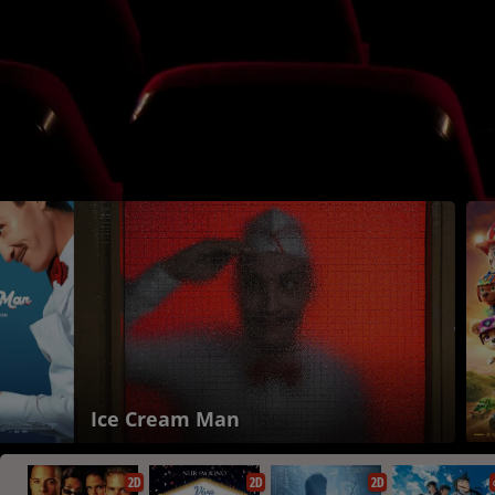
Ice Cream Man
2D
2D
2D