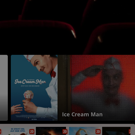
Ice Cream Man
D
2D
2D
2D
2D