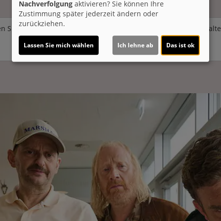
Nachverfolgung
aktivieren? Sie können Ihre
Zustimmung später jederzeit ändern oder
zurückziehen.
n Sie von
Youtube (Trailer ansehen)
bereitgestellte externe Inhalt
Lassen Sie mich wählen
Ich lehne ab
Das ist ok
Ja