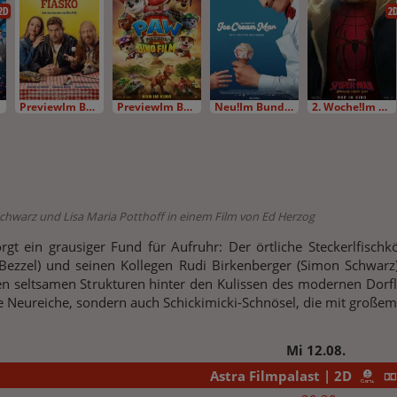
2D
2
PreviewIm Bundesstart
PreviewIm Bundesstart
Neu!Im Bundesstart
2. Woche!Im Bundesstart
Schwarz und Lisa Maria Potthoff in einem Film von Ed Herzog
gt ein grausiger Fund für Aufruhr: Der örtliche Steckerlfischk
Bezzel) und seinen Kollegen Rudi Birkenberger (Simon Schwarz)
n seltsamen Strukturen hinter den Kulissen des modernen Dorf
te Neureiche, sondern auch Schickimicki-Schnösel, die mit große
Mi 12.08.
Astra Filmpalast | 2D