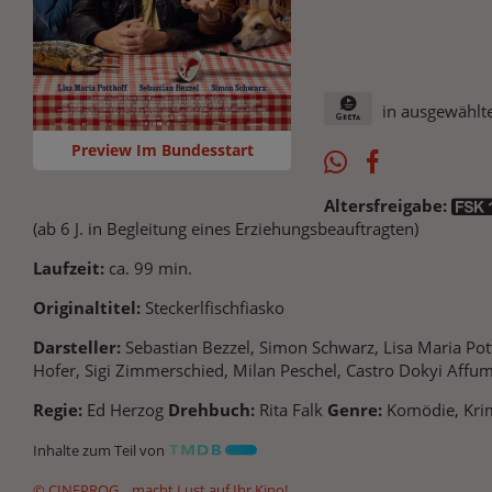
in ausgewählte
Preview Im Bundesstart
Altersfreigabe:
(ab 6 J. in Begleitung eines Erziehungsbeauftragten)
Laufzeit:
ca. 99 min.
Originaltitel:
Steckerlfischfiasko
Darsteller:
Sebastian Bezzel, Simon Schwarz, Lisa Maria Pot
Hofer, Sigi Zimmerschied, Milan Peschel, Castro Dokyi Affum
Regie:
Ed Herzog
Drehbuch:
Rita Falk
Genre:
Komödie, Kri
Inhalte zum Teil von
© CINEPROG ...macht Lust auf Ihr Kino!