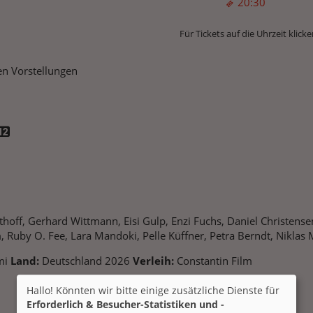
20:30
Für Tickets auf die Uhrzeit klicke
n Vorstellungen
thoff, Gerhard Wittmann, Eisi Gulp, Enzi Fuchs, Daniel Christen
, Ruby O. Fee, Lara Mandoki, Pelle Küffner, Petra Berndt, Niklas
mi
Land:
Deutschland 2026
Verleih:
Constantin Film
Hallo! Könnten wir bitte einige zusätzliche Dienste für
Erforderlich & Besucher-Statistiken und -