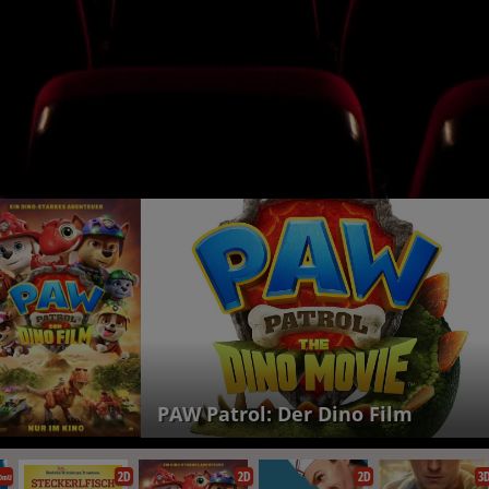
PAW Patrol: Der Dino Film
2D
2D
2D
3
OmU