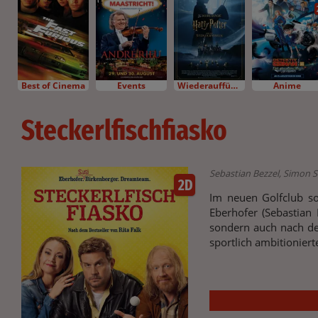
Best of Cinema
Events
Wiederaufführung
Anime
Steckerlfischfiasko
Sebastian Bezzel, Simon 
2D
Im neuen Golfclub sor
Eberhofer (Sebastian 
sondern auch nach de
sportlich ambitionier